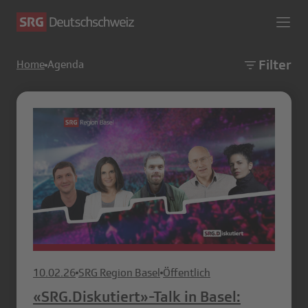
Filter
Home
Agenda
10.02.26
SRG Region Basel
Öffentlich
«SRG.Diskutiert»-Talk in Basel: