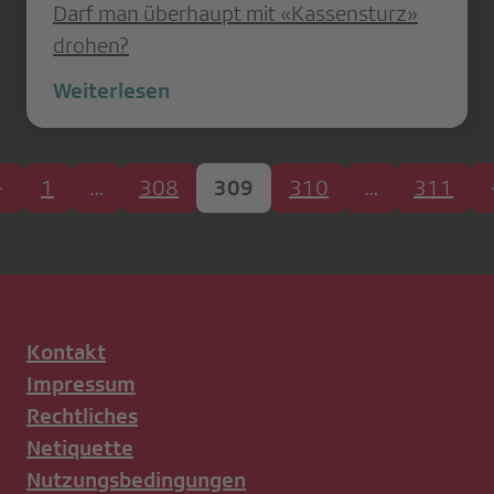
Darf man überhaupt mit «Kassensturz»
drohen?
Weiterlesen
1
…
308
309
310
…
311
Kontakt
Impressum
Rechtliches
Netiquette
Nutzungsbedingungen