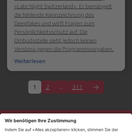
«Late Night Switzerland». Er bemängelt
die fehlende Kennzeichnung des
Deepfakes und wirft Fragen zum
Persönlichkeitsschutz auf. Die
Ombudsstelle sieht jedoch keinen
Verstoss gegen die Programmvorgaben.
Weiterlesen
1
2
…
311
Kontakt