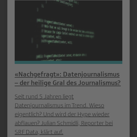
«Nachgefragt»: Datenjournalismus
– der heilige Gral des Journalismus?
Seit rund 5 Jahren liegt
Datenjournalismus im Trend. Wieso
eigentlich? Und wird der Hype wieder
abflauen? Julian Schmidli, Reporter bei
SRF Data, klärt auf.