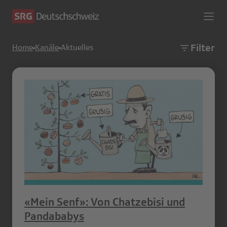
Filter
Home
Kanäle
Aktuelles
«Mein Senf»: Von Chatzebisi und
Pandababys