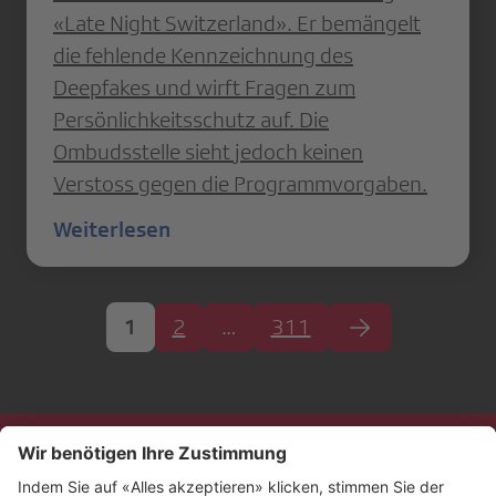
«Late Night Switzerland». Er bemängelt
die fehlende Kennzeichnung des
Deepfakes und wirft Fragen zum
Persönlichkeitsschutz auf. Die
Ombudsstelle sieht jedoch keinen
Verstoss gegen die Programmvorgaben.
Weiterlesen
1
2
…
311
Kontakt