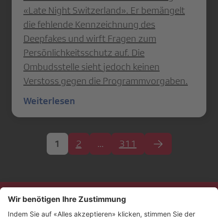
«Late Night Switzerland». Er bemängelt
die fehlende Kennzeichnung des
Deepfakes und wirft Fragen zum
Persönlichkeitsschutz auf. Die
Ombudsstelle sieht jedoch keinen
Verstoss gegen die Programmvorgaben.
Weiterlesen
1
2
…
311
Kontakt