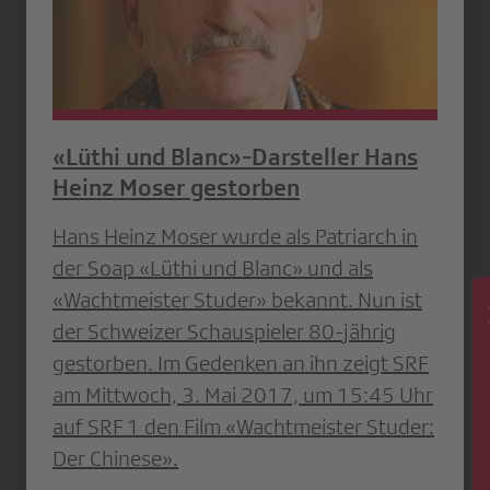
«Lüthi und Blanc»-Darsteller Hans
Heinz Moser gestorben
Hans Heinz Moser wurde als Patriarch in
der Soap «Lüthi und Blanc» und als
«Wachtmeister Studer» bekannt. Nun ist
der Schweizer Schauspieler 80-jährig
News
gestorben. Im Gedenken an ihn zeigt SRF
am Mittwoch, 3. Mai 2017, um 15:45 Uhr
auf SRF 1 den Film «Wachtmeister Studer:
Der Chinese».