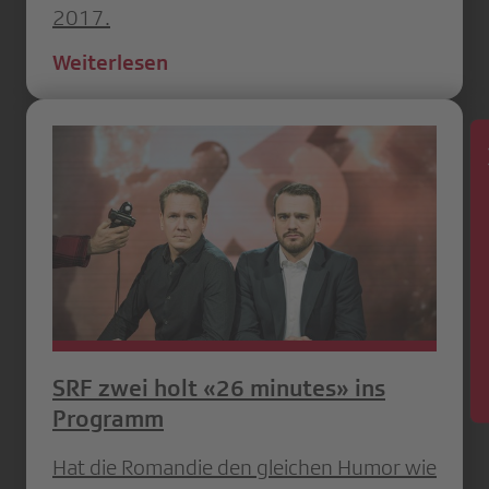
2017.
Weiterlesen
News
SRF zwei holt «26 minutes» ins
Programm
Hat die Romandie den gleichen Humor wie