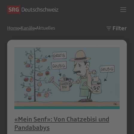
Filter
Home
Kanäle
Aktuelles
«Mein Senf»: Von Chatzebisi und
Pandababys