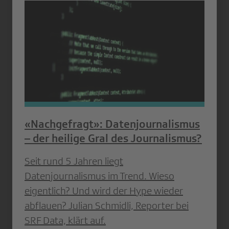
«Nachgefragt»: Datenjournalismus
– der heilige Gral des Journalismus?
Seit rund 5 Jahren liegt
Datenjournalismus im Trend. Wieso
eigentlich? Und wird der Hype wieder
abflauen? Julian Schmidli, Reporter bei
SRF Data, klärt auf.