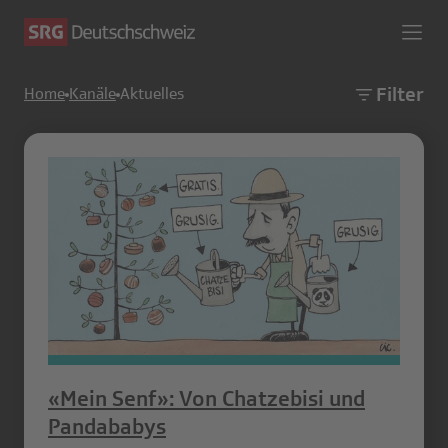
Filter
Home
Kanäle
Aktuelles
«Mein Senf»: Von Chatzebisi und
Pandababys