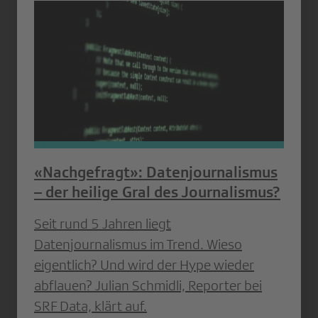
«Nachgefragt»: Datenjournalismus
– der heilige Gral des Journalismus?
Seit rund 5 Jahren liegt
Datenjournalismus im Trend. Wieso
eigentlich? Und wird der Hype wieder
abflauen? Julian Schmidli, Reporter bei
SRF Data, klärt auf.