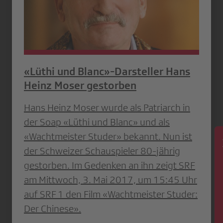
«Lüthi und Blanc»-Darsteller Hans
Heinz Moser gestorben
Hans Heinz Moser wurde als Patriarch in
der Soap «Lüthi und Blanc» und als
«Wachtmeister Studer» bekannt. Nun ist
der Schweizer Schauspieler 80-jährig
News
gestorben. Im Gedenken an ihn zeigt SRF
am Mittwoch, 3. Mai 2017, um 15:45 Uhr
auf SRF 1 den Film «Wachtmeister Studer:
Der Chinese».