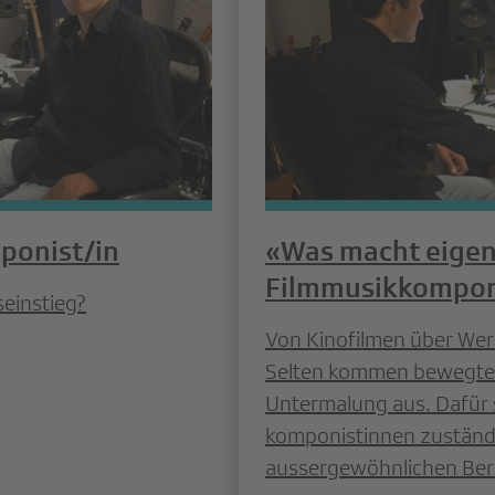
ponist/in
«Was macht eigent
Filmmusikkompon
einstieg?
Von Kinofilmen über Wer
Selten kommen bewegte 
Untermalung aus. Dafür 
komponistinnen zuständig
aussergewöhnlichen Ber