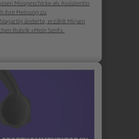
ossen Missgeschicke als Assistentin
ch ihre Meinung zu
agartig änderte, erzählt Mirjam
ichen Rubrik «Mein Senf».