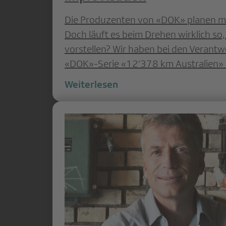
Die Produzenten von «DOK» planen m
Doch läuft es beim Drehen wirklich so, 
vorstellen? Wir haben bei den Verantw
«DOK»-Serie «12‘378 km Australien»
Weiterlesen