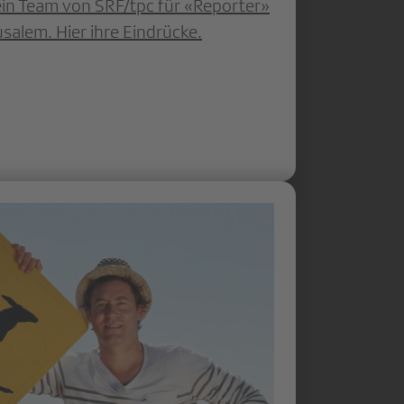
ein Team von SRF/tpc für «Reporter»
salem. Hier ihre Eindrücke.