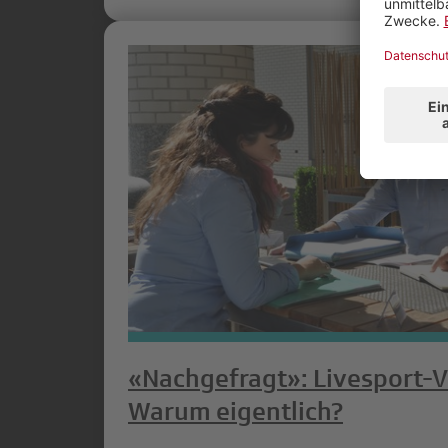
«Nachgefragt»: Livesport-Vi
Warum eigentlich?