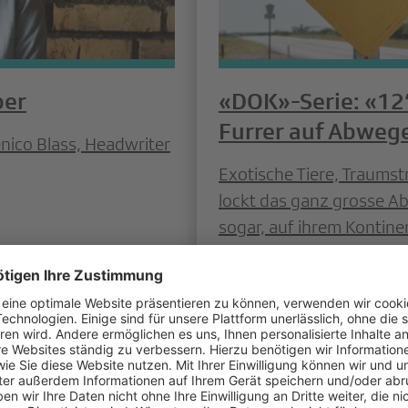
ber
«DOK»-Serie: «12‘
Furrer auf Abweg
nico Blass, Headwriter
Exotische Tiere, Traumst
lockt das ganz grosse Ab
sogar, auf ihrem Kontinen
Menschen. Darum nennen 
country», das glückliche 
Behauptung? Sven Furrer 
neuen sechsteiligen «DO
durch Australien.
Weiterlesen