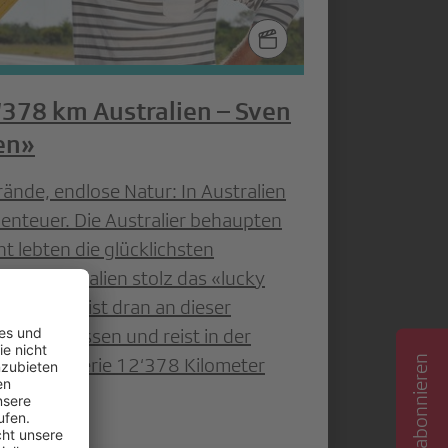
378 km Australien – Sven
en»
rände, endlose Natur: In Australien
enteuer. Die Australier behaupten
t lebten die glücklichsten
sie Australien stolz das «lucky
Land. Was ist dran an dieser
will es wissen und reist in der
K»-Reiseserie 12‘378 Kilometer