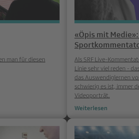
«Öpis mit Medie»:
Sportkommentato
ten man für diesen
Als SRF Live-Kommentato
Linie sehr viel reden - d
das Auswendiglernen von
schwierig es ist, immer d
Videoporträt.
Weiterlesen