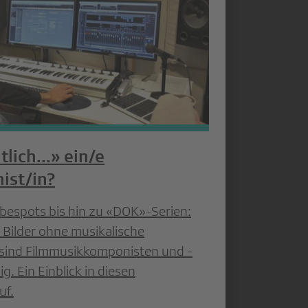
lich...» ein/e
ist/in?
bespots bis hin zu «DOK»-Serien:
Bilder ohne musikalische
sind Filmmusikkomponisten und -
. Ein Einblick in diesen
uf.