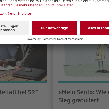
elfalt bei SRF –
«Mein Senf»: Wie
Sieg gratuliert