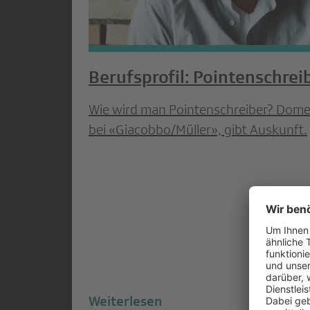
Berufsprofil: Pointenschrei
Wie wird man Pointenschreiber? Dome
bei «Giacobbo/Müller», gibt Auskunft.
Weiterlesen