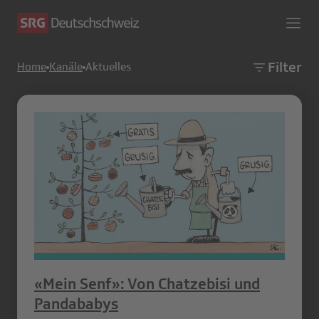
Filter
Home
Kanäle
Aktuelles
«Mein Senf»: Von Chatzebisi und
Pandababys