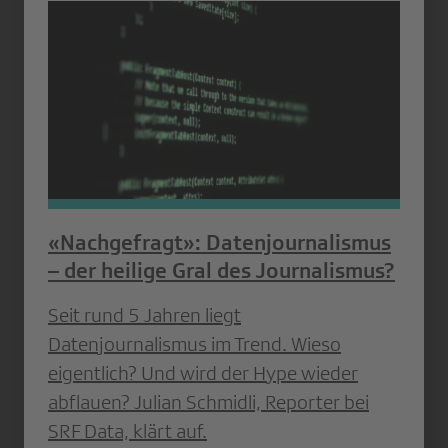
«Nachgefragt»: Datenjournalismus
– der heilige Gral des Journalismus?
Seit rund 5 Jahren liegt
Datenjournalismus im Trend. Wieso
eigentlich? Und wird der Hype wieder
abflauen? Julian Schmidli, Reporter bei
SRF Data, klärt auf.