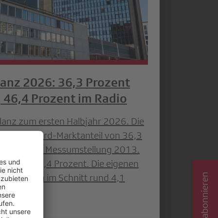
anz 2026: 36,3 Prozent
, 46,4 Prozent im Radio
Bilanz zum ersten Halbjahr 2026. Die
 einem Rekord-Marktanteil von 36,3
rt seit der Messumstellung 2013.
ktanteil 46,4 Prozent. Die eigenen
rzeichneten im Schnitt rund 4,1