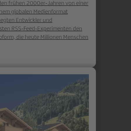
 den frühen 2000er‐Jahren von einer
inem globalen Medienformat
legten Entwickler und
rsten RSS‐Feed‐Experimenten den
oform, die heute Millionen Menschen