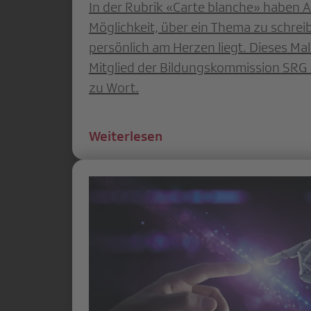
In der Rubrik «Carte blanche» haben A
Möglichkeit, über ein Thema zu schrei
persönlich am Herzen liegt. Dieses Ma
Mitglied der Bildungskommission SRG 
zu Wort.
Weiterlesen