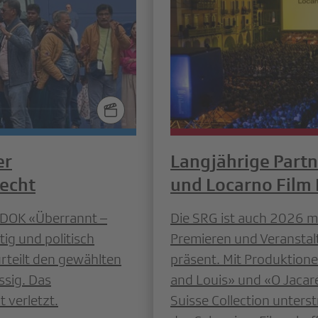
er
Langjährige Part
echt
und Locarno Film 
-DOK «Überrannt –
Die SRG ist auch 2026 m
tig und politisch
Premieren und Veranstal
teilt den gewählten
präsent. Mit Produktion
ssig. Das
and Louis» und «O Jacaré
 verletzt.
Suisse Collection unters