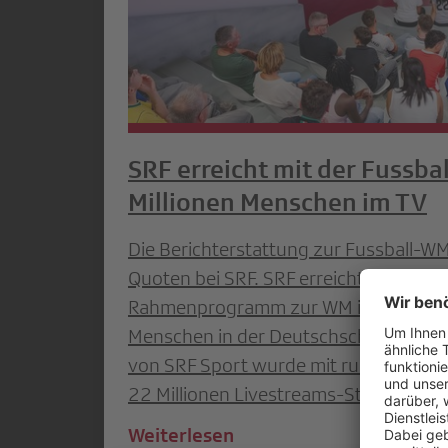
SRF erreicht mit der Fussba
Millionen Menschen im TV
Die Berichterstattung zur Fussball-WM
Quoten bei SRF. SRF erreichte mit dem
Rahmenprogramm zur WM im TV über v
Menschen in der Deutschschweiz. Auc
von SRF Sport wurde mit rund 107 Mill
22 Millionen Livestreams-Starts stark
Weiterlesen