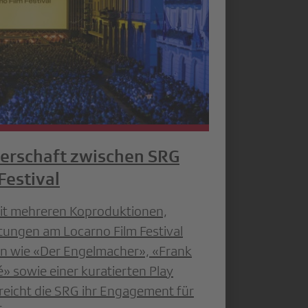
nerschaft zwischen SRG
Festival
it mehreren Koproduktionen,
tungen am Locarno Film Festival
en wie «Der Engelmacher», «Frank
» sowie einer kuratierten Play
treicht die SRG ihr Engagement für