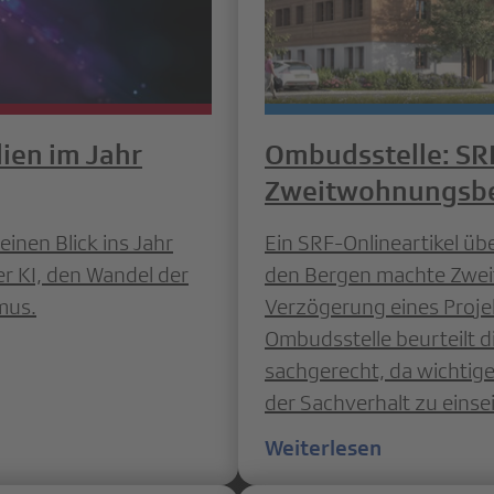
ien im Jahr
Ombudsstelle: SRF
Zweitwohnungsbes
inen Blick ins Jahr
Ein SRF-Onlineartikel üb
er KI, den Wandel der
den Bergen machte Zwei
mus.
Verzögerung eines Projek
Ombudsstelle beurteilt di
sachgerecht, da wichtige
der Sachverhalt zu einsei
Weiterlesen