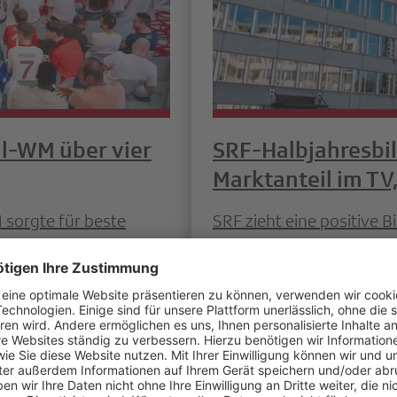
ll-WM über vier
SRF-Halbjahresbil
Marktanteil im TV
 sorgte für beste
SRF zieht eine positive 
 Live- und
TV-Sender erzielten mit
ier Millionen
Prozent den höchsten We
h das Onlineangebot
Im Radio beträgt der Mar
ionen Visits und über
digitalen Plattformen ve
 genutzt.
Millionen Visits pro Tag.
Weiterlesen