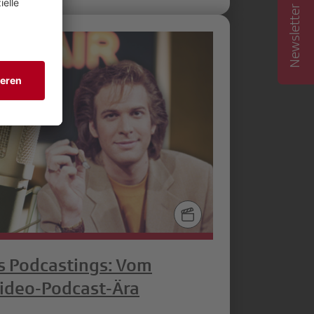
Newsletter abonnieren
s Podcastings: Vom
Video‑Podcast‑Ära