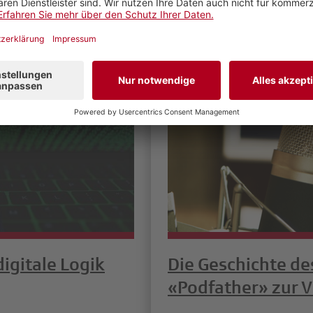
digitale Logik
Die Geschichte de
«Podfather» zur 