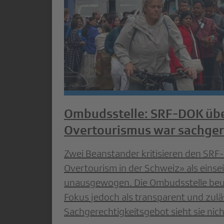
Ombudsstelle: SRF-DOK üb
Overtourismus war sachger
Zwei Beanstander kritisieren den SRF
Overtourism in der Schweiz» als einsei
unausgewogen. Die Ombudsstelle beur
Fokus jedoch als transparent und zulä
Sachgerechtigkeitsgebot sieht sie nicht