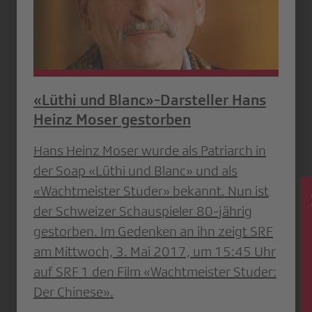
«Lüthi und Blanc»-Darsteller Hans
Heinz Moser gestorben
Hans Heinz Moser wurde als Patriarch in
der Soap «Lüthi und Blanc» und als
«Wachtmeister Studer» bekannt. Nun ist
der Schweizer Schauspieler 80-jährig
News
gestorben. Im Gedenken an ihn zeigt SRF
am Mittwoch, 3. Mai 2017, um 15:45 Uhr
auf SRF 1 den Film «Wachtmeister Studer:
Der Chinese».