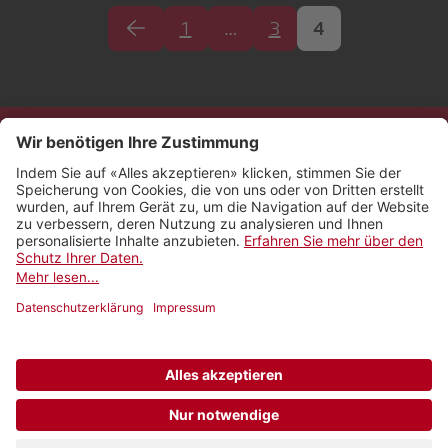
1
…
3
4
Kontakt
Impressum
Rechtliches
Netiquette
Nutzungsbedingungen
AGB Payyo
Datenschutzeinstellungen
Newsletter abonnieren