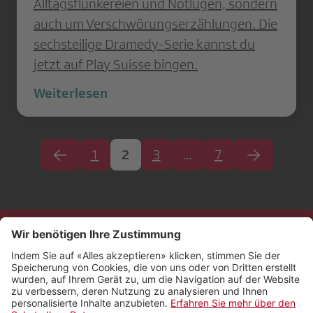
Alltagsflunkereien und Notlügen, sondern
auch um Verschwörungserzählungen. Die
sechsteilige Dramedy-Serie kannst du
jetzt auf Play Suisse bingen.
Weiterlesen
1
2
3
…
7
Kontakt
Impressum
Rechtliches