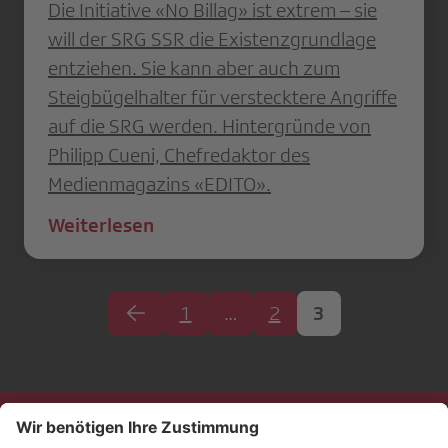
Die Initiative «No Billag» ist extrem – sie
will der SRG SSR die Existenzgrundlage
entziehen. Sie kann aber auch zum
Steigbügelhalter für verstecktere Angriffe
auf die SRG werden. Hintergründe von
Philipp Cueni, Chefredaktor des
Medienmagazins «EDITO».
Weiterlesen
1
…
2
3