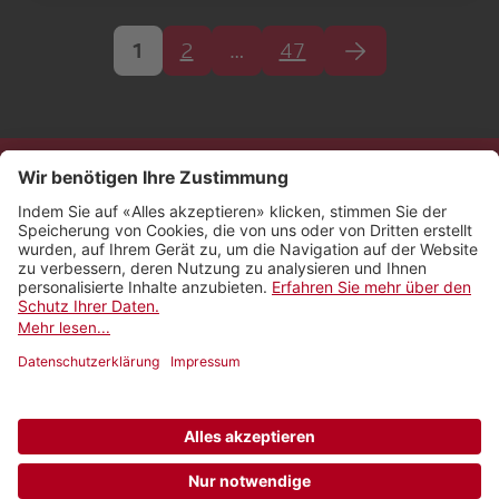
1
2
…
47
Kontakt
Impressum
Rechtliches
Netiquette
Nutzungsbedingungen
AGB Payyo
Datenschutzeinstellungen
Newsletter abonnieren