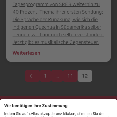
Tagesprogramm von SRF 3 weiterhin zu
40 Prozent. Thema ihrer ersten Sendung:
Die Sprache der Runakuna, wie sich die
indigenen Quechua in Südamerika selber
nennen, wird nur noch selten verstanden.
Jetzt gibt es musikalische Gegensteuer.
Weiterlesen
1
…
11
12
Kontakt