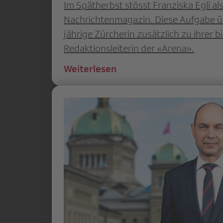
Im Spätherbst stösst Franziska Egli a
Nachrichtenmagazin. Diese Aufgabe ü
jährige Zürcherin zusätzlich zu ihrer b
Redaktionsleiterin der «Arena».
Weiterlesen