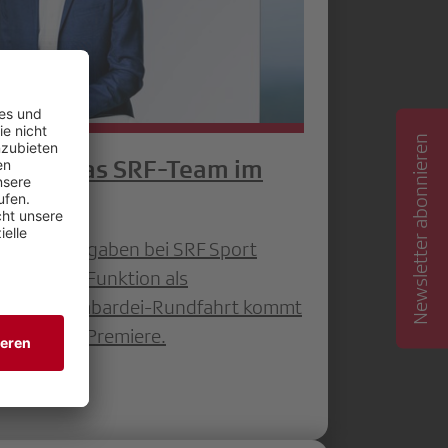
Newsletter abonnieren
rgänzt das SRF-Team im
herigen Aufgaben bei SRF Sport
r neu die Funktion als
ei der Lombardei-Rundfahrt kommt
 zu seiner Premiere.