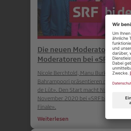
Die neuen Moderatorinnen
Moderatoren bei «SRF bi de
Nicole Berchtold, Manu Burkart, Fabi
Bahrampoori präsentieren neu die Sen
de Lüt». Den Start macht Nicole Berc
November 2020 bei «SRF bi de Lüt –
Finale».
Weiterlesen