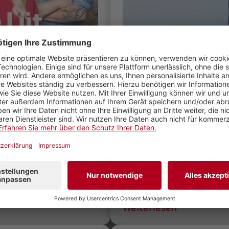
 und
Steven Krucker e
 Lüt»
Strassenradsport
enne Bamert und Salar
Zusätzlich zu seinen bis
dereihen von «SRF bi
übernimmt Steven Krucke
htold ab dem 13.
Radsportkommentator. B
 Landfrauenküche
der 31-jährige Emmetter
Weiterlesen