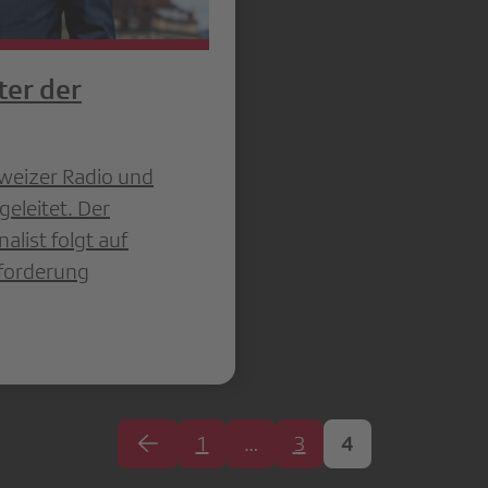
ter der
weizer Radio und
eleitet. Der
alist folgt auf
sforderung
1
…
3
4