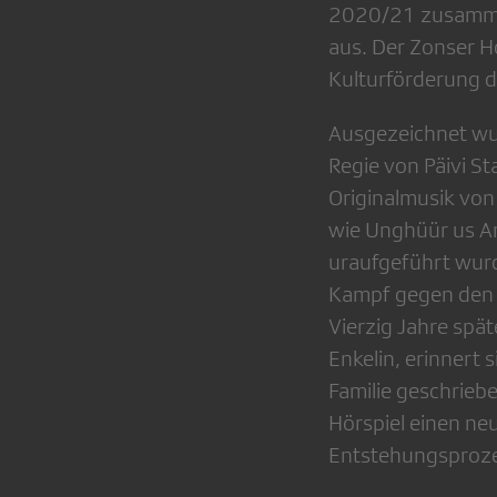
2020/21 zusammen 
aus. Der Zonser H
Kulturförderung 
Ausgezeichnet wur
Regie von Päivi S
Originalmusik von
wie Unghüür us Am
uraufgeführt wurde
Kampf gegen den Fo
Vierzig Jahre spät
Enkelin, erinnert 
Familie geschriebe
Hörspiel einen neu
Entstehungsproze