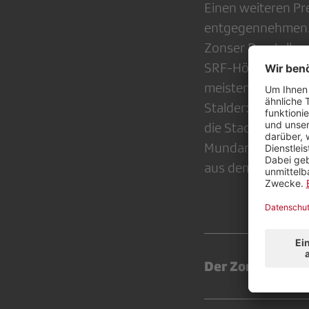
Einen weiteren Pr
entgegennehmen. S
Zonser Darstellerp
SRF-Hörspiel
«S G
meisten beeindruc
Stalder: «Diese Ar
die Stadt-Baslerin
Mundart aneignen 
aus dem dialektaf
Der Zonser Hörs