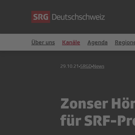
Über uns
Kanäle
Agenda
Region
29.10.21
SRGD
News
Zonser Hör
für SRF-P