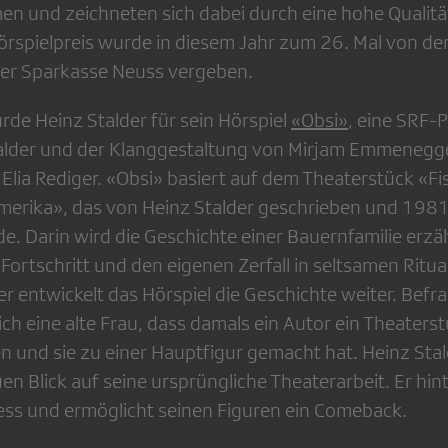
und zeichneten sich dabei durch eine hohe Qualität
örspielpreis wurde in diesem Jahr zum 26. Mal von der
der Sparkasse Neuss vergeben.
de Heinz Stalder für sein Hörspiel
«Obsi»
, eine SRF-
talder und der Klanggestaltung von Mirjam Emmenegg
 Elia Rediger. «Obsi» basiert auf dem Theaterstück «F
erika», das von Heinz Stalder geschrieben und 1981
. Darin wird die Geschichte einer Bauernfamilie erzähl
rtschritt und den eigenen Zerfall in seltsamen Ritual
er entwickelt das Hörspiel die Geschichte weiter. Befra
sich eine alte Frau, dass damals ein Autor ein Theaters
n und sie zu einer Hauptfigur gemacht hat. Heinz Stal
en Blick auf seine ursprüngliche Theaterarbeit. Er hin
ss und ermöglicht seinen Figuren ein Comeback.