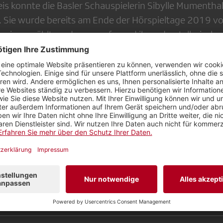
eis konnte die Basler Schauspielerin Sibylle Mumentha
ie wurde bereits am Ende der Hörspieltage 2019 von
reis gewählt, und zwar aufgrund ihrer darstellerische
eburtsverhör»
von Ursula Werdenberg. Der Preis steh
kendsten Sprechakt. Zitat aus der Laudation der Regis
beit war eine grosse Herausforderung. Für ihre Hauptr
 Sibylle Mumenthaler mithilfe eines Coaches die Finess
– was ihr so hervorragend gelang, dass es keine einz
finen Publikum gab!»
pielpreis