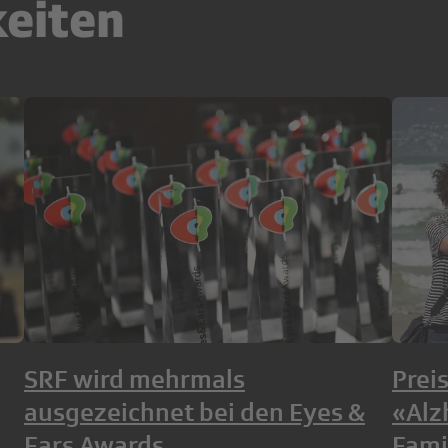
keiten
SRF wird mehrmals
Prei
ausgezeichnet bei den Eyes &
«Alz
Ears Awards
Fami