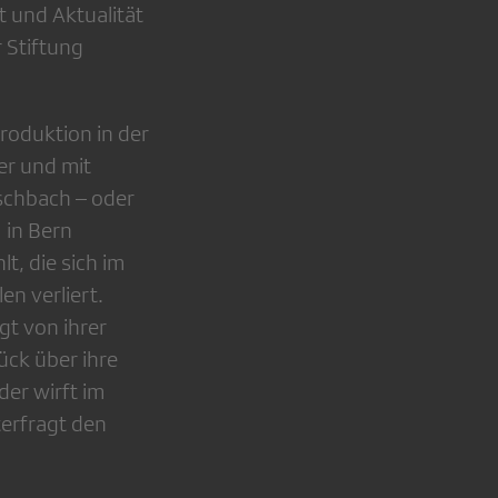
 und Aktualität
 Stiftung
Produktion in der
er und mit
ischbach – oder
 in Bern
t, die sich im
en verliert.
gt von ihrer
tück über ihre
der wirft im
terfragt den