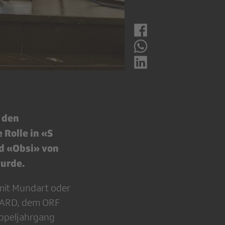
 den
 Rolle in «S
nd «Obsi» von
wurde.
 mit Mundart oder
r ARD, dem ORF
oppeljahrgang