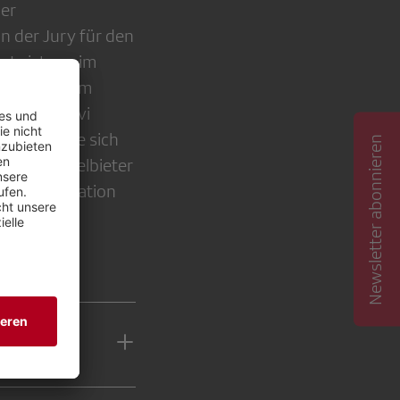
ler
 der Jury für den
n Leistung im
t für den am
seurin Päivi
olle musste sich
Newsletter abonnieren
en der Baselbieter
ige Reklamation