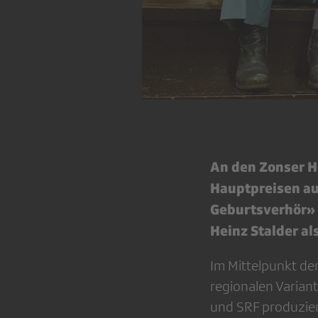
An den Zonser H
Hauptpreisen aus
Geburtsverhör» 
Heinz Stalder a
Im Mittelpunkt de
regionalen Varian
und SRF produzier