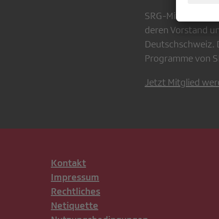
SRG-Mitglieder neh
deren Vorstand u
Deutschschweiz. D
Programme von SR
Jetzt Mitglied we
Kontakt
Impressum
Rechtliches
Netiquette