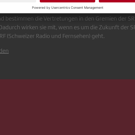
men Einfluss auf die Tätigkeit ihrer Mitgliedgesellsch
nd bestimmen die Vertretungen in den Gremien der S
adurch wirken sie mit, wenn es um die Zukunft der S
F (Schweizer Radio und Fernsehen) geht.
rden