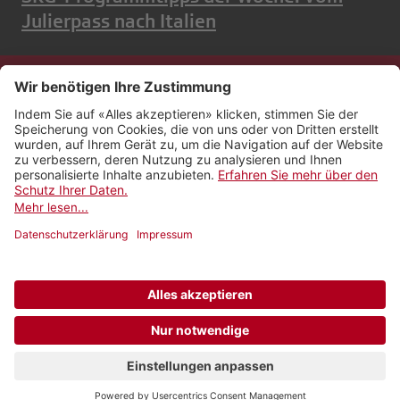
Julierpass nach Italien
Kontakt
Impressum
Rechtliches
Netiquette
Nutzungsbedingungen
AGB Payyo
Datenschutzeinstellungen
Newsletter abonnieren