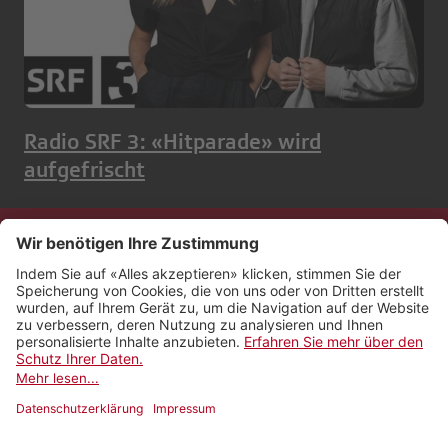
Radio SRF 3: «Hitparade» wird
aufgefrischt
Kontakt
Impressum
Rechtliches
Netiquette
Nutzungsbedingungen
AGB Payyo