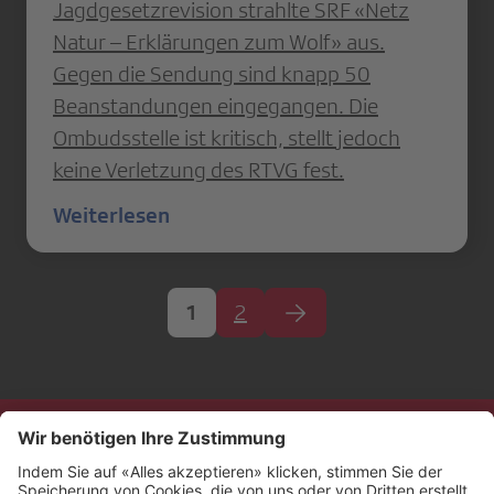
Jagdgesetzrevision strahlte SRF «Netz
Natur – Erklärungen zum Wolf» aus.
Gegen die Sendung sind knapp 50
Beanstandungen eingegangen. Die
Ombudsstelle ist kritisch, stellt jedoch
keine Verletzung des RTVG fest.
Weiterlesen
1
2
Kontakt