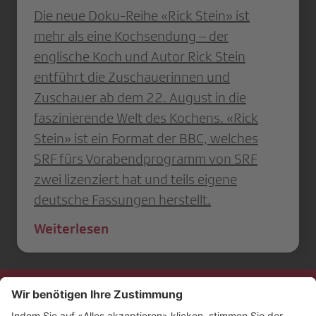
Die neue Doku-Reihe «Rick Stein» ist
mehr als eine Kochsendung – der
englische Koch und Autor Rick Stein
entführt die Zuschauerinnen und
Zuschauer ab dem 22. August in die
faszinierende Welt des Kochens. «Rick
Stein» ist ein Format der BBC, welches
SRF fürs Vorabendprogramm von SRF
zwei lizenziert hat und teils eigene
deutsche Fassungen herstellt.
Weiterlesen