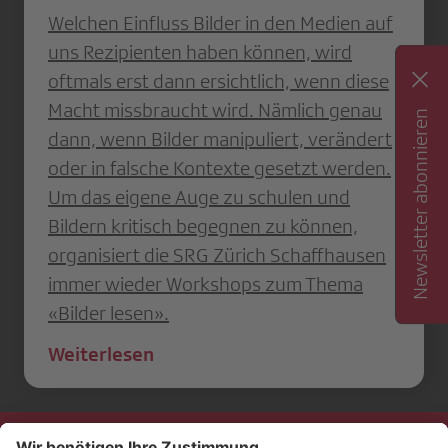
Welchen Einfluss Bilder in den Medien auf
uns Rezipienten haben können, wird
oftmals erst dann ersichtlich, wenn diese
Macht missbraucht wird. Nämlich genau
Newsletter abonnieren
dann, wenn Bilder manipuliert, verändert
oder in falsche Kontexte gesetzt werden.
Um das eigene Auge zu schulen und
Bildern kritisch begegnen zu können,
organisiert die SRG Zürich Schaffhausen
immer wieder Workshops zum Thema
«Bilder lesen».
Weiterlesen