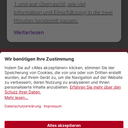
1 und war überrascht, wie viel
Information und Einschätzung in die zwei
Minuten Sendezeit passen.
Weiterlesen
Kontakt
Impressum
Rechtliches
Netiquette
Nutzungsbedingungen
AGB Payyo
Datenschutzeinstellungen