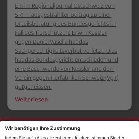
Ein im Regionaljournal Ostschweiz von
SRF 1 ausgestrahlter Beitrag zu einer
Urteilsberatung des Bundesgerichts im
Fall des Tierschützers Erwin Kessler
gegen Daniel Vasella hat das
Sachgerechtigkeitsverbot verletzt. Dies
hat das Bundesgericht entschieden und
eine Beschwerde von Kessler und dem
Verein gegen Tierfabriken Schweiz (VgT)
gutgeheissen.
Weiterlesen
Kontakt