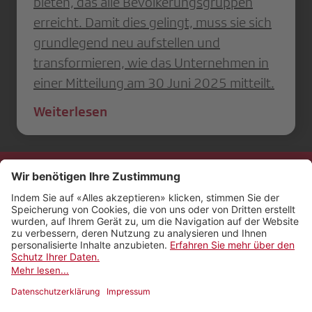
bieten, das alle Bevölkerungsgruppen
erreicht. Damit dies gelingt, muss sie sich
grundlegend neu aufstellen und
transformieren, wie das Unternehmen in
einer Mitteilung am 30 Juni 2025 mitteilt.
Weiterlesen
Kontakt
Impressum
Rechtliches
Netiquette
Nutzungsbedingungen
AGB Payyo