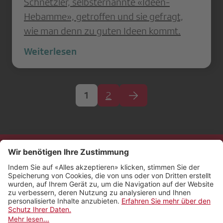
Schnetzler, selbsternannte «Ideen-
Hebamme», getroffen und sie gefragt,
wie man denn zu guten Ideen kommt.
Weiterlesen
1
2
Kontakt
Impressum
Rechtliches
Netiquette