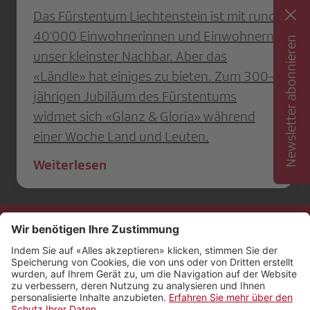
Das Fürstentum Liechtenstein ist mit rund
40'000 Einwohnerinnen und Einwohnern
Newsletter abonnieren
unser kleinster Nachbar. Aber das
«Ländle» hat einiges zu bieten. Zum 300-
jährigen Jubiläum des Fürstentums
widmet sich «Glanz & Gloria» während
einer Woche Land und Leuten.
Weiterlesen
Kontakt
Impressum
Rechtliches