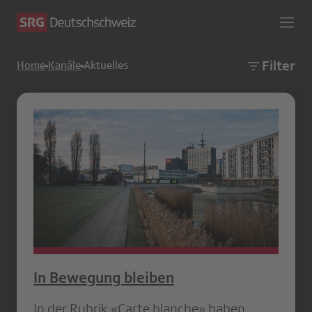
Filter
Home
Kanäle
Aktuelles
In Bewegung bleiben
In der Rubrik «Carte blanche» haben