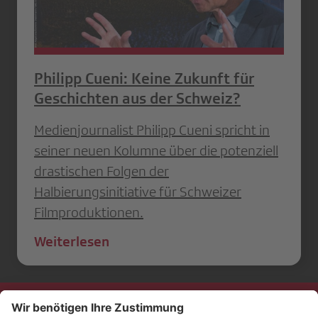
Philipp Cueni: Keine Zukunft für
Geschichten aus der Schweiz?
Medienjournalist Philipp Cueni spricht in
seiner neuen Kolumne über die potenziell
drastischen Folgen der
Halbierungsinitiative für Schweizer
Filmproduktionen.
Weiterlesen