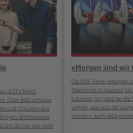
ie
«Morgen sind wir 
Die SRF-Serie «Morgen s
Talente im Schweizer Sk
as «LFF» feiert
träumen, es ganz an die 
vor. Über 800 schlaue
zeigen, wie sich die jung
nen und Schülern aus
sondern auch alltägliche
ährigen Wettbewerb
i ab 09.00 Uhr bei «SRF