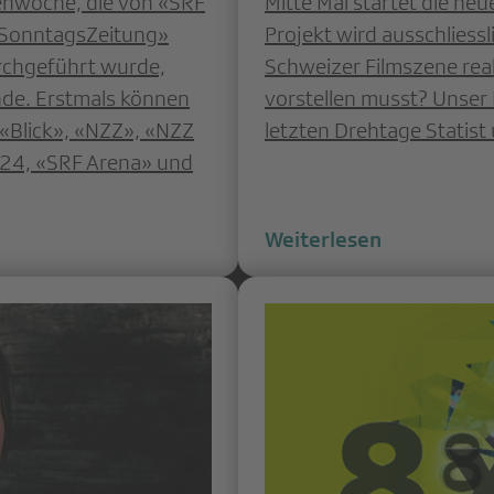
nwoche, die von «SRF
Mitte Mai startet die ne
«SonntagsZeitung»
Projekt wird ausschlies
urchgeführt wurde,
Schweizer Filmszene reali
nde. Erstmals können
vorstellen musst? Unser 
 «Blick», «NZZ», «NZZ
letzten Drehtage Statist
 24, «SRF Arena» und
Weiterlesen