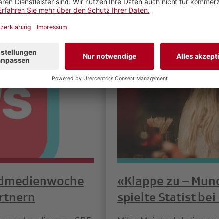
ndmedienwoche
«Klappe zu – Mund
rtnern
spielte Statist bei