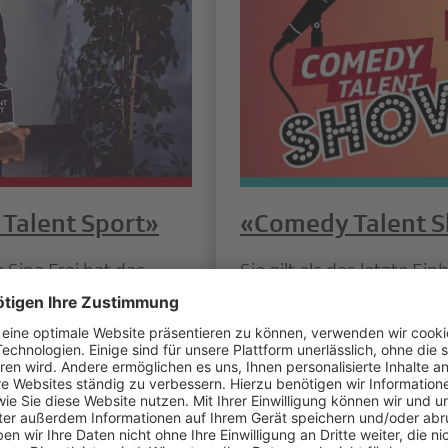
t Talent Sport»
«Comedy Talent Sh
Sina Frei hat das
Sie gilt als das letzte E
 «SRF 3 Best Talent
gerade noch zu Gast in 
udem im Rahmen der
hat Lisa Christ ihre eigen
zember 2019, geehrt.
«Comedy Talent Show», 
auf SRF 1 gestartet ist.
Weiterlesen