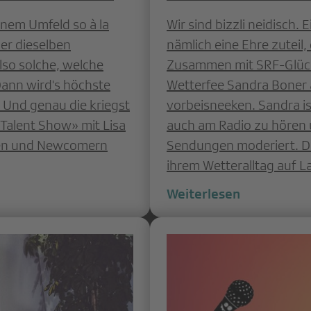
inem Umfeld so à la
Wir sind bizzli neidisch.
er dieselben
nämlich eine Ehre zuteil
so solche, welche
Zusammen mit SRF-Glücks
 Dann wird's höchste
Wetterfee Sandra Boner
 Und genau die kriegst
vorbeisneeken. Sandra i
 Talent Show» mit Lisa
auch am Radio zu hören
nen und Newcomern
Sendungen moderiert. Da
ihrem Wetteralltag auf L
Weiterlesen