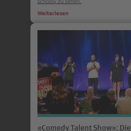
school» zu sehen.
Weiterlesen
«Comedy Talent Show»: Die 