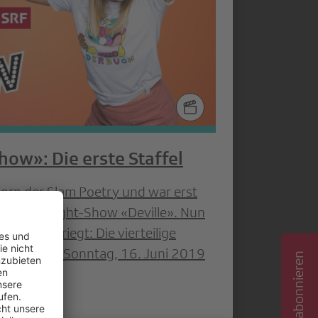
ow»: Die erste Staffel
inhorn der Slam Poetry und war erst
der Late-Night-Show «Deville». Nun
e Kiste gekriegt: Die vierteilige
welche am Sonntag, 16. Juni 2019