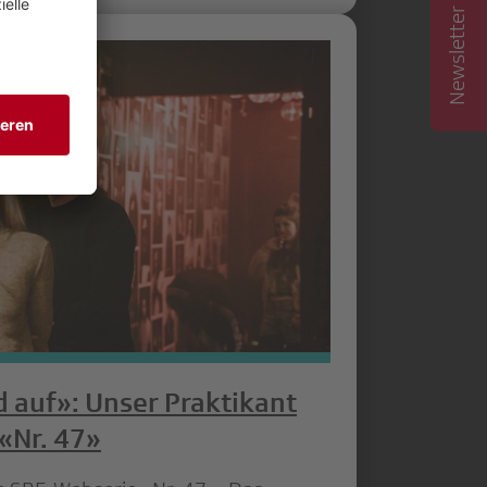
Newsletter abonnieren
 auf»: Unser Praktikant
 «Nr. 47»