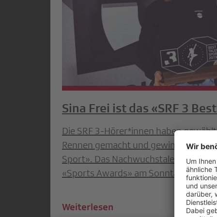
Sina Frei ist das «SRF 3 Bes
Die SRF 3-Hörer*innen haben gewählt: 
Rennen gemacht und gewinnt den Titel
Sport». Das Nachwuchstalent wird z
«Sports Awards» am Sonntag, 15. De
Weiterlesen