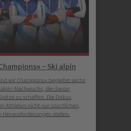
Champions» – Ski alpin
ind wir Champions» begleitet sechs
i alpin-Nachwuchs, die davon
Spitze zu schaffen. Die Dokus
en Athleten nicht nur sportlichen,
n Herausforderungen stellen.