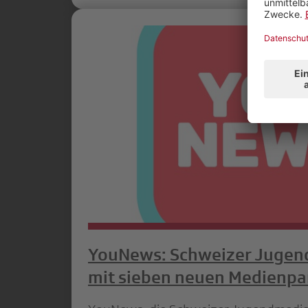
YouNews: Schweizer Juge
mit sieben neuen Medienpa