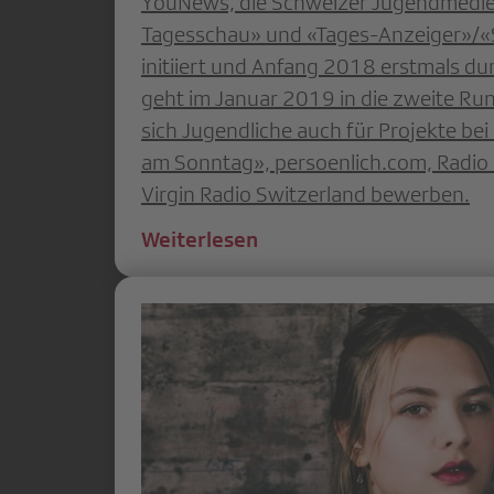
YouNews, die Schweizer Jugendmedie
Tagesschau» und «Tages-Anzeiger»/
initiiert und Anfang 2018 erstmals d
geht im Januar 2019 in die zweite Ru
sich Jugendliche auch für Projekte bei
am Sonntag», persoenlich.com, Radio
Virgin Radio Switzerland bewerben.
Weiterlesen