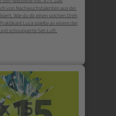
ue SRF-Webserie «Nr. 47». Das
slich von Nachwuchstalenten aus der
siert. Wie du dir einen solchen Dreh
Praktikant Luca spielte an einem der
 und schnupperte Set-Luft.