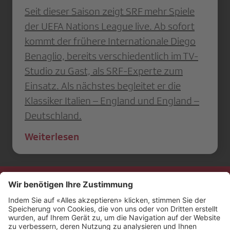
Seit dieser Saison zeigt SRF mehr Spiele
der UEFA Nations League live. Ab sofort
kommt der frühere Internationale Diego
Benaglio, bereits verschiedentlich im TV-
Studio zu Gast, als SRF-Experte zum
Einsatz. Als nächstes begleitet er die
Klassiker Italien – England und England –
Deutschland.
Weiterlesen
Kontakt
Impressum