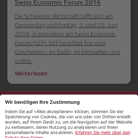
Swiss Economic Forum 2016
Die Schweizer Wirtschaft trifft sich am
Donnerstag und Freitag, 9. und 10. Juni
2016, in Interlaken am Swiss Economic
Forum (SEF). SRF berichtet live vom
Geschehen – im Radio, im Fernsehen und
online.
Weiterlesen
Kontakt
Impressum
Rechtliches