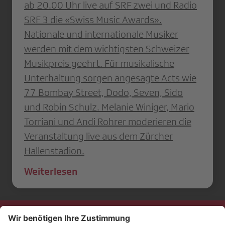
ab 20.00 Uhr live auf SRF zwei und Radio
SRF 3 die «Swiss Music Awards».
Nationale und internationale Musiker
werden mit dem wichtigsten Schweizer
Musikpreis geehrt. Für musikalische
Unterhaltung sorgen angesagte Acts wie
77 Bombay Street, Dodo, Seven, Sido
und Robin Schulz. Melanie Winiger, Mario
Torriani und Andi Rohrer moderieren die
Veranstaltung live aus dem Zürcher
Hallenstadion.
Weiterlesen