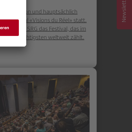
indet in Nyon und hauptsächlich
 Filmfestival «Visions du Réel» statt.
rstützt die SRG das Festival, das im
u den wichtigsten weltweit zählt.