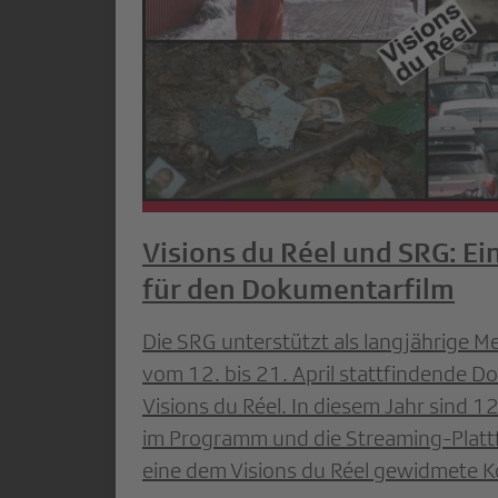
Visions du Réel und SRG: E
für den Dokumentarfilm
Die SRG unterstützt als langjährige M
vom 12. bis 21. April stattfindende D
Visions du Réel. In diesem Jahr sind
im Programm und die Streaming-Plattf
eine dem Visions du Réel gewidmete Ko