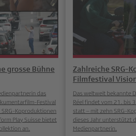
ine grosse Bühne
Zahlreiche SRG-K
Filmfestival Visio
edienpartnerin das
Das weltweit bekannte D
okumentarfilm-Festival
Réel findet vom 21. bis 
 12 SRG-Koproduktionen
statt – mit zehn SRG-K
orm Play Suisse bietet
dieses Jahr unterstützt d
llektion an.
Medienpartnerin.