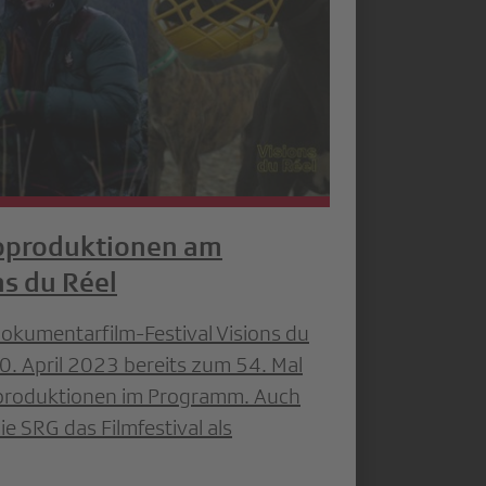
oproduktionen am
ns du Réel
okumentarfilm-Festival Visions du
30. April 2023 bereits zum 54. Mal
oproduktionen im Programm. Auch
ie SRG das Filmfestival als