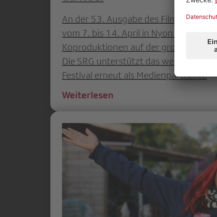
An der 53. Ausgabe des Filmfestivals V
vom 7. bis 14. April in Nyon stattfind
Koproduktionen auf der grossen Lein
Die SRG unterstützt das weltweit be
Festival erneut als Medienpartnerin.
Weiterlesen