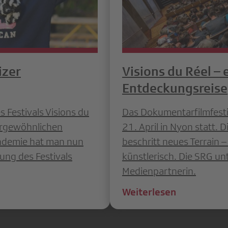
izer
Visions du Réel – 
Entdeckungsreise
s Festivals Visions du
Das Dokumentarfilmfestiv
ergewöhnlichen
21. April in Nyon statt. 
ndemie hat man nun
beschritt neues Terrain 
ng des Festivals
künstlerisch. Die SRG unt
Medienpartnerin.
Weiterlesen