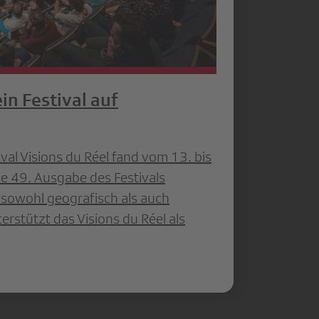
ein Festival auf
al Visions du Réel fand vom 13. bis
Die 49. Ausgabe des Festivals
– sowohl geografisch als auch
erstützt das Visions du Réel als