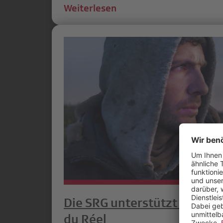
Weiterlesen
Die SRG unterstützt das Fil
du Réel