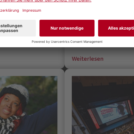
isions du Réel, welches
Ab dem 15. April 2021 f
et, werden vier SRG-
digital das internationale
wand zu sehen sein.
Auch in diesem Jahr unte
kannte Dokumentarfilm-
Bereich Dokumentarfilm z
Weiterlesen