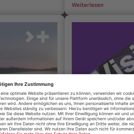
Weiterlesen
mfestival Visions
Erneute Unterstüt
«Visions du Réel»