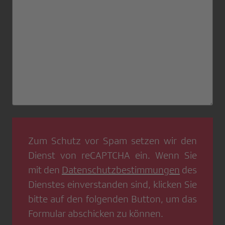
Zum Schutz vor Spam setzen wir den
Dienst von
reCAPTCHA
ein. Wenn Sie
mit den
Datenschutzbestimmungen
des
Dienstes einverstanden sind, klicken Sie
bitte auf den folgenden Button, um das
Formular abschicken zu können.