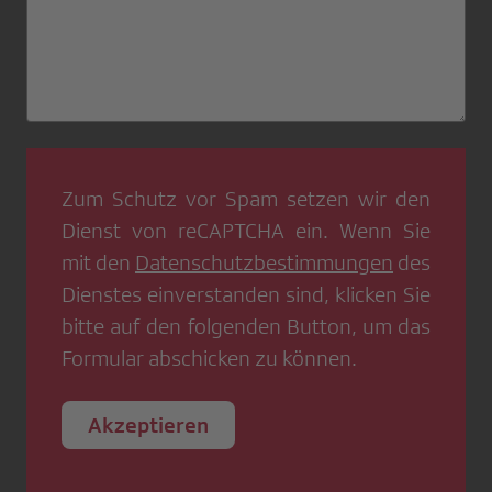
Zum Schutz vor Spam setzen wir den
Dienst von
reCAPTCHA
ein. Wenn Sie
mit den
Datenschutzbestimmungen
des
Dienstes einverstanden sind, klicken Sie
bitte auf den folgenden Button, um das
Formular abschicken zu können.
Akzeptieren