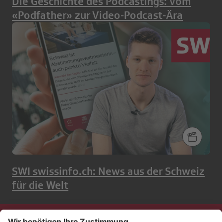
Die Geschichte des Podcastings: Vom
«Podfather» zur Video‑Podcast‑Ära
SWI swissinfo.ch: News aus der Schweiz
für die Welt