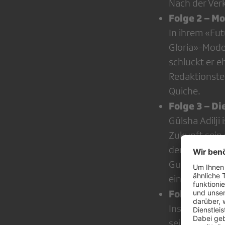
Nach der Ver
Folge 2 – M
In ihrem «Fu
Gloria»-Mode
schluckt er e
Redaktionste
Quiche.
Folge 3 – Di
Gülsha Adilji
Zukunft sein 
derweilen di
Gurtenfestiv
ein wahrer F
Folge 4 – Mi
Insekten-Mah
sein, glaube