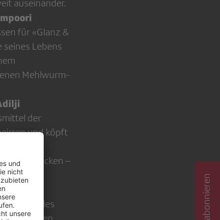
it auseinander.
ampoori
ssen für «Glanz &
e seines Lebens
inem
ckenen Mehlwurm-
dilji
mittel der
 beirren und köpft
 sie am
nd Heuschrecken –
ieden
ganz Normales
 Snowboarden