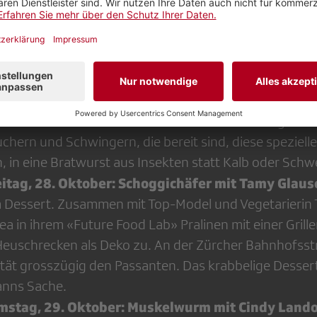
n. Für eine Besuchergruppe im Naturhistorischen Mu
 Mehlwurm-Muffins. Bleibt nur die Frage, ob die Kin
uso normal finden wie die beiden Bäckerinnen.
onnerstag, 27. Oktober: Grillen-Wurst mit Dani B
tet in ihrer Insektenküche zusammen mit Schwinger 
rst aus Grillen zu. An der Weissenstein Schwinget su
hern und Schwingern, die bereit sind, diese speziell
h, in eine Bratwurst aus Insekten statt Kalb oder Schw
eitag, 28. Oktober: Schoggichäfer mit Tamy Glaus
 Dessert. Zusammen mit Top-Model und Vegetarierin
ea in ihrem «Future Food Lab» Pralinen mit einer Gril
Heuschrecken als Deko zu. An der Zürcher Bahnhofsstr
ität grosszügig den Passanten. Das krabbelige Dessert 
anns Sache.
amstag, 29. Oktober: Muskelwurm mit Cindy Lando