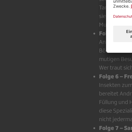
Tanja Friede
sie zusammen
Muffins gena
Folge 5 – D
Andrea berei
Bösch eine Wu
mutigen Besuc
Wer traut sic
Folge 6 – Fr
Insekten zum
bereitet Andr
Füllung und 
diese Spezial
nicht jederm
Folge 7 – S