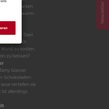
Newsletter abonnieren
seum Bern backen
der die Mehlwurm-
ösch
und Metzger Dani
chen sie nach
e Wurst zu kosten.
ein zu beissen?
er
 Tamy Glauser
len-Schokoladen-
asse verteilen sie
ist allerdings
lt