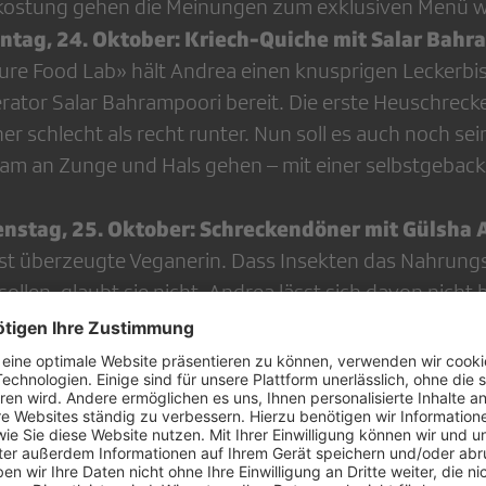
kostung gehen die Meinungen zum exklusiven Menü we
ontag, 24. Oktober: Kriech-Quiche mit Salar Bahr
ture Food Lab» hält Andrea einen knusprigen Leckerbi
rator Salar Bahrampoori bereit. Die erste Heuschreck
her schlecht als recht runter. Nun soll es auch noch se
am an Zunge und Hals gehen – mit einer selbstgeba
enstag, 25. Oktober: Schreckendöner mit Gülsha A
 ist überzeugte Veganerin. Dass Insekten das Nahrungs
sollen, glaubt sie nicht. Andrea lässt sich davon nicht
e Wüstenheuschrecken für ihren Wüstendöner. Den will
al den Musikfans schmackhaft machen. Musik, Bier u
estival-Schmaus.
ttwoch, 26. Oktober: Krabbel-Zvieri mit Tanja Fr
lzeiten werden für unsere Kinder bald schon etwas 
n Insekten-Köchin Andrea und Ex-Olympiasiegerin im