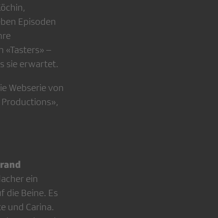
öchin,
ieben Episoden
hre
 «Tasters» –
 sie erwartet.
ie Webserie von
 Productions»,
brand
dacher ein
die Beine. Es
te und Carina.