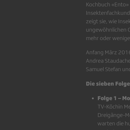
Kochbuch «Ento» d
Insektenfachkundi
zeigt sie, wie In
ungewöhnlichen G
mehr oder weniger
Anfang März 2016 
Andrea Staudache
Samuel Stefan und
Die sieben Folge
Folge 1 – M
TV-Köchin Me
Dreigänge-Me
warten die hu