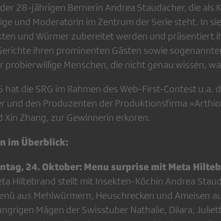
er 28-jährigen Bernerin Andrea Staudacher, die als K
ge und Moderatorin im Zentrum der Serie steht. In s
sekten und Würmer zubereitet werden und präsentiert i
erichte ihren prominenten Gästen sowie sogenannten
 probierwillige Menschen, die nicht genau wissen, was
hat die SRG im Rahmen des Web-First-Contest u.a. d
r und den Produzenten der Produktionsfirma «Arthio
 Xin Zhang, zur Gewinnerin erkoren.
n im Überblick:
ontag, 24. Oktober: Menu surprise mit Meta Hilte
ta Hiltebrand stellt mit Insekten-Köchin Andrea Stau
nü aus Mehlwürmern, Heuschrecken und Ameisen auf 
ngrigen Mägen der Swisstuber Nathalie, Dilara, Juliet