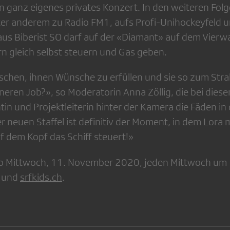
 ganz eigenes privates Konzert. In den weiteren Fol
nter anderem zu Radio FM1, aufs Profi-Unihockeyfeld 
 aus Biberist SO darf auf der «Diamant» auf dem Vierw
n gleich selbst steuern und Gas geben.
schen, ihnen Wünsche zu erfüllen und sie so zum Stra
neren Job?», so Moderatorin Anna Zöllig, die bei dieser
in und Projektleiterin hinter der Kamera die Fäden in 
r neuen Staffel ist definitiv der Moment, in dem Lora m
 dem Kopf das Schiff steuert!»
b Mittwoch, 11. November 2020, jeden Mittwoch um 
s und
srfkids.ch
.