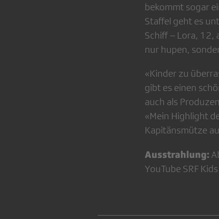
bekommt sogar ein
Staffel geht es u
Schiff – Lora, 12,
nur hupen, sonder
«Kinder zu überra
gibt es einen schö
auch als Produzent
«Mein Highlight de
Kapitänsmütze auf
Ausstrahlung:
A
YouTube SRF Kid