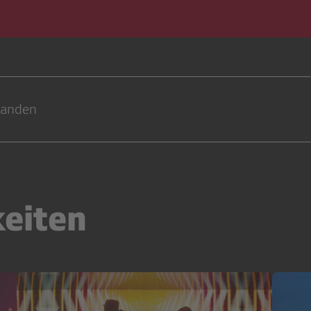
handen
keiten