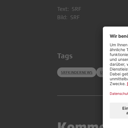
Text: SRF
Bild: SRF
Tags
SRFKINDERNEWS
UNTERHALTUN
Kommenta