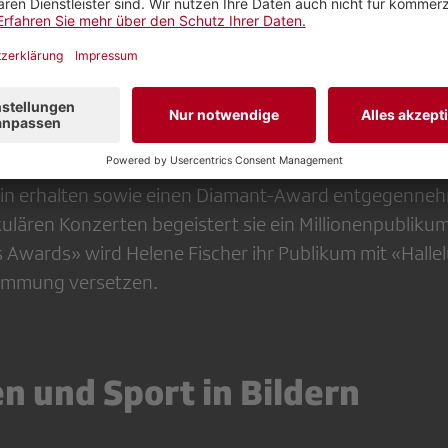
her – Besinnliche Klänge mit «Halleluja»
t, Ausstrahlung und vor allem harte Arbeit – das sind 
ichen Erfolgs von Helene Fischer. Die 32-jährige Aus
rfekt, die Fans in ihren Bann zu ziehen. Ihre bisherige 
 Aneinanderreihung absoluter Superlative: Sie hat alle
n Millionen Tonträger verkauft, diverse Edelmetall-A
tin erhalten sowie einen Diamant-Award entgegenneh
ulären Konzerten begeistert sie ein Millionen­publiku
 Awards» wird Helene Fischer ihr Publikum mit «Hallel
timmung versetzen.
n und Sport in Bildern