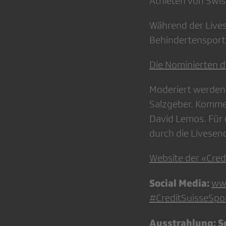
Athleten von Swis
Während der Lives
Behindertensportl
Die Nominierten d
Moderiert werden 
Salzgeber. Kommen
David Lemos. Für 
durch die Livese
Website der «Cred
Social Media:
ww
#CreditSuisseSp
Ausstrahlung: S