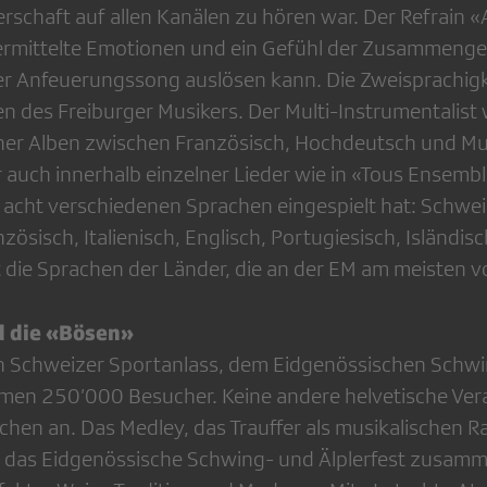
schaft auf allen Kanälen zu hören war. Der Refrain «A
rmittelte Emotionen und ein Gefühl der Zusam­mengehö
er Anfeuerungssong auslösen kann. Die Zweisprachigke
n des Freiburger Musikers. Der Multi-Instrumentalist
iner Alben zwischen Französisch, Hochdeutsch und M
auch innerhalb einzelner Lieder wie in «Tous Ensemble
n acht verschiedenen Sprachen eingespielt hat: Schwe
zösisch, Italienisch, Englisch, Portugiesisch, Isländis
die Sprachen der Länder, die an der EM am meisten v
d die «Bösen»
 Schweizer Sportanlass, dem Eidgenössischen Schw
kamen 250’000 Besucher. Keine andere helvetische Ver
chen an. Das Medley, das Trauffer als musikalischen 
f das Eidgenössische Schwing- und Älplerfest zusamme