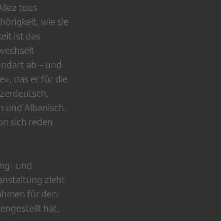
llez tous
rigkeit, wie sie
it ist das
 wechselt
undart ab – und
», das er für die
izerdeutsch,
ch und Albanisch.
on sich reden
ing- und
anstaltung zieht
Rahmen für den
ngestellt hat,