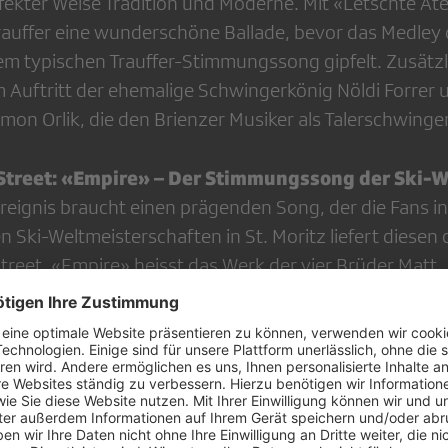
r­fekter Weise Tradition und Moderne. Mit «Letschte A
Trauffer eine wunderschöne Ballade, bevor das Medley
nem typischen Trauffer-Stimmungssong gipfelt. Zusätzli
m Auftritt der ehemalige Schwingerkönig Nöldi Forrer
mon Orlik, die den Brienzer Musiker als Talerschwinger
treet: «Empire» – Der Stimmungssong der Ski-
reignis braucht einen prägenden Song, der die Fans i
en Ski-Weltmeisterschaften in St. Moritz liefert diese
eet. «Empire» heisst das Werk der vier Brüder Matt, 
Über ihren musikalischen Beitrag zur Ski-WM freut si
z besonders. Matt: «Ob im Sport oder im täglichen L
ieder neu behaupten. Genau darum geht’s in diesem 
 einen Grossevent wie die Ski-WM zu schreiben, war f
d eine grosse Ehre. Nun wünschen wir uns, die Atmosp
zen und zu einem tollen Wintersportfest beizutragen.