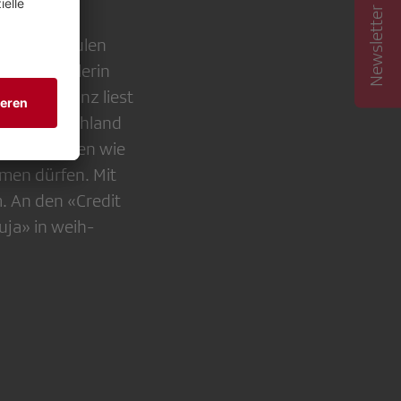
Newsletter abonnieren
die vier Säulen
nahmekünstlerin
Erfolgsbilanz liest
in in Deutschland
uszeichnungen wie
men dürfen. Mit
m. An den «Credit
uja» in weih­