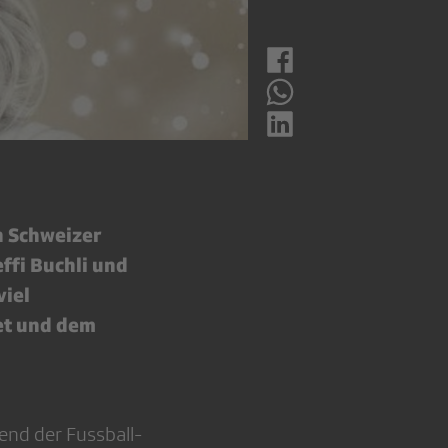
n Schweizer
ffi Buchli und
viel
et und dem
end der Fussball-