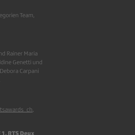
egorien Team,
nd Rainer Maria
dine Genetti und
 Debora Carpani
.
tsawards_ch
,
 1, RTS Deux