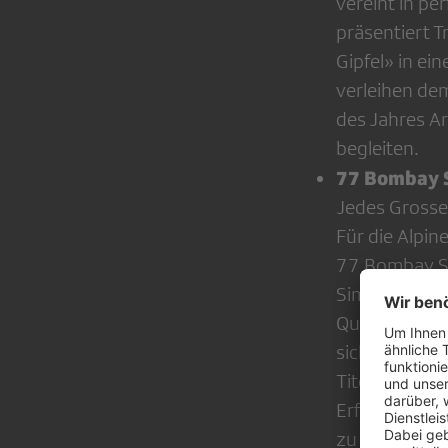
vereint in pe
präsentiert 
Gipfel» in ei
verleihen de
des Jahres Ar
begleiten.
77 Bombay S
Jedes Grosse
Für die Alpin
77 Bombay Str
Simri-Ramon. 
Quartett gan
sich immer w
Titelsong für
Erfahrung un
zu unterstüt