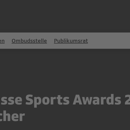
en
Ombudsstelle
Publikumsrat
isse Sports Awards 
cher