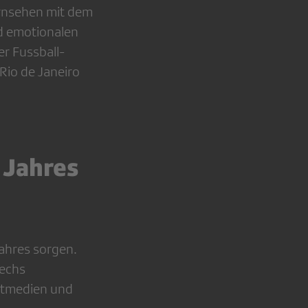
rnsehen mit dem
nd emotionalen
er Fussball-
Rio de Janeiro
 Jahres
Jahres sorgen.
sechs
rtmedien und