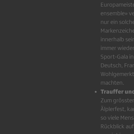
Europameister
ensemble» ve
nur ein solch
Marken­zeiche
innerhalb se
immer wieder 
Sport-Gala i
Deutsch, Fran
Wohlgemerkt 
machten.
Trauffer un
Zum grössten
Älplerfest, 
so viele Mens
Rückblick au