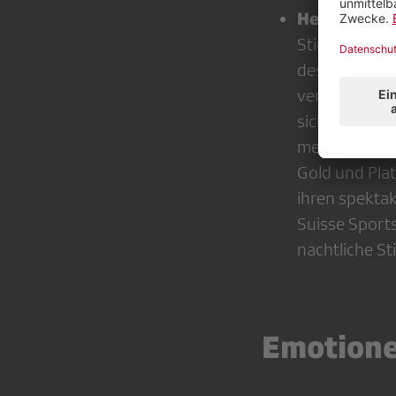
Helene Fisc
Stimme, Talen
des unglaubl
versteht es pe
sich wie eine
mehr als zeh
Gold und Pla
ihren spektak
Suisse Sports
nachtliche S
Emotione