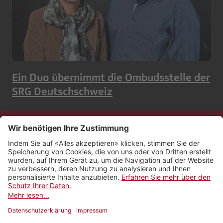
Ein Duo übernimmt die Ombudsstelle der
SRG Deutschschweiz
Kontakt
Impressum
Rechtliches
Netiquette
Nutzungsbedingungen
AGB Payyo