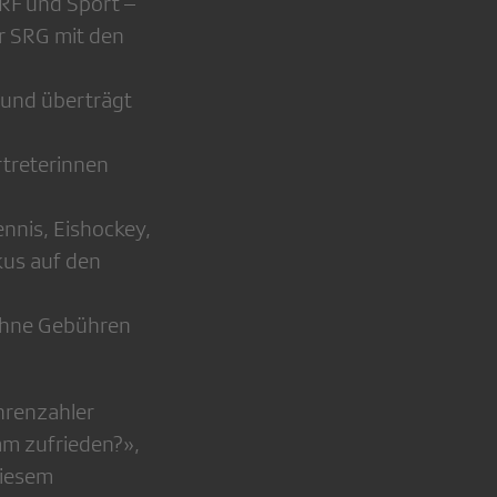
RF und Sport –
r SRG mit den
 und überträgt
rtreterinnen
ennis, Eishockey,
kus auf den
ohne Gebühren
hrenzahler
mm zufrieden?»,
diesem