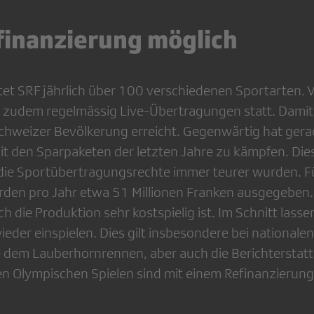
finanzierung möglich
htet SRF jährlich über 100 verschiedenen Sportarten.
n zudem regelmässig Live-Übertragungen statt. Damit
hweizer Bevölkerung erreicht. Gegenwärtig hat gera
it den Sparpaketen der letzten Jahre zu kämpfen. Dies
u die Sportübertragungsrechte immer teurer wurden. F
den pro Jahr etwa 51 Millionen Franken ausgegeben. 
h die Produktion sehr kostspielig ist. Im Schnitt lasse
eder einspielen. Dies gilt insbesondere bei nationale
 dem Lauberhornrennen, aber auch die Berichterstatt
en Olympischen Spielen sind mit einem Refinanzieru