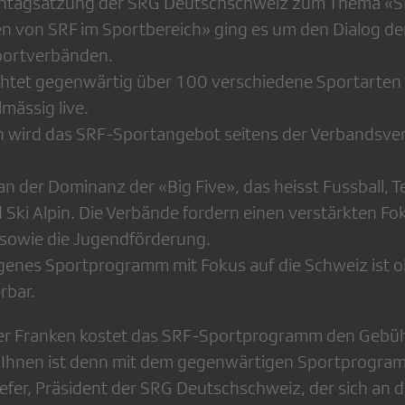
entagsatzung der SRG Deutschschweiz zum Thema «S
en von SRF im Sportbereich» ging es um den Dialog de
portverbänden.
chtet gegenwärtig über 100 verschiedene Sportarten
mässig live.
h wird das SRF-Sportangebot seitens der Verbandsve
s an der Dominanz der «Big Five», das heisst Fussball, T
Ski Alpin. Die Verbände fordern einen verstärkten Fo
 sowie die Jugendförderung.
enes Sportprogramm mit Fokus auf die Schweiz ist 
rbar.
r Franken kostet das SRF-Sportprogramm den Gebü
n Ihnen ist denn mit dem gegenwärtigen Sportprogra
efer, Präsident der SRG Deutschschweiz, der sich an 