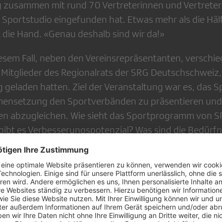
 zusammen mit rund 70 Vertreterinnen und Vertreter
Sportstudio eingefunden hat. Etwas mehr als die Hälf
die Hand. «Genau deshalb sind wir da!»
iesem Fall, neben den Vereinsrepräsentanten, verschie
 Mitglieder des Regionalrats der SRG Deutschschweiz, 
geladen hatten. Ziel der Veranstaltung war es, das
ensetzung den Sportverbänden zu präsentieren und g
en abzugleichen. Wie sieht das Sportprogramm von S
 gibt es Verbesserungspotenzial? Was sind die Bedürfn
de in Bezug auf die mediale Abbildung ihrer Sportart?
e und Pflichten