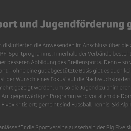
port und Jugendförderung 
n diskutierten die Anwesenden im Anschluss über die
RF-Sportprogramms. Innerhalb der Verbände besteht 
ner besseren Abbildung des Breitensports. Denn – so
ont – ohne eine gut abgestützte Basis gibt es auch ke
st der Wunsch eines Fokus’ auf die Nachwuchsförder
rmehrt gezeigt werden, um so die Jugend zu animieren
. Am gegenwärtigen Programm wird vor allem die Do
ive» kritisiert; gemeint sind Fussball, Tennis, Ski Alp
nlässe für die Sportvereine ausserhalb der Big Five si