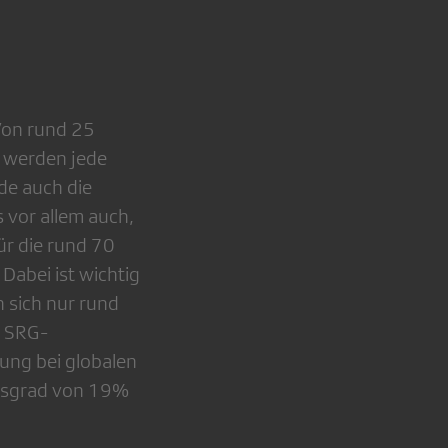
 Von rund 25
 werden jede
de auch die
 vor allem auch,
ür die rund 70
Dabei ist wichtig
n sich nur rund
n SRG-
ung bei globalen
ngsgrad von 19%