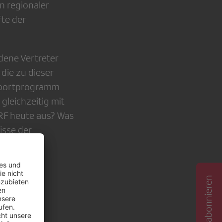
n regionaler
te der
dene Vertreter
die zu dieser
 Sportprogramm
leichzeitig mit
RF heute aus? Was
isse der