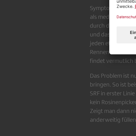
Symptomatisch zeig
als medial unterr
durch den öffentl
und das oftmals au
jeden etwas dabei 
Rennen auch die Q
findet vermutlich 
Das Problem ist n
bringen. So ist be
SRF in erster Lin
kein Rosinenpicke
Zeigt man dann ni
anderweitig fülle