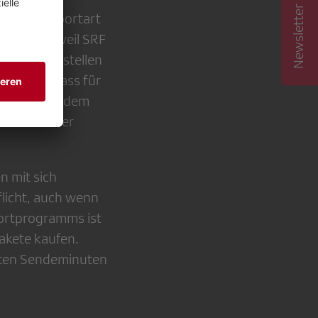
Newsletter abonnieren
iter ihre Sportart
 deshalb, weil SRF
 zusammenzustellen
ber auch, dass für
ich auch vor dem
Fahrradfahrer
n mit sich
flicht, auch wenn
portprogramms ist
akete kaufen.
tzten Sendeminuten