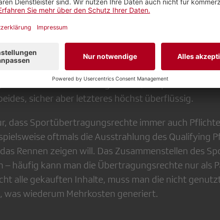
t sich schnell, dass viele Verbandsleiterinnen und -le
epräsentiert wahrnehmen. Symptomatisch ist die Kritik
ichen Auftrag verpflichtet ist, ein Programm für alle
ch gelingt: Da ist für jeden etwas dabei. Das heisst a
ist, das ihm nicht gefällt. Der Formel-1-Fan schaut s
ualifikationsfahrten sehr gerne an, der passionierte 
beides, sicher aber letzteres höchst überflüssig.
ur, dass Sportübertragungsrechte immer auch Pflichte
ispielsweise oftmals die Ausstrahlung des Qualifying P
ie das Rennen zeigen will. Das Zusammenstellen des S
n – häufig kann man die Übertragungsrechte nur als P
cht alle gekauften Inhalte, muss man die nicht genu
n, was wiederum Mehrkosten generiert.