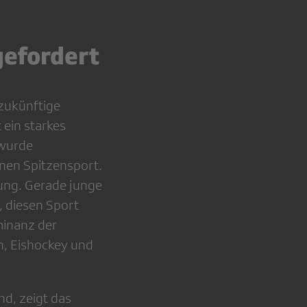
gefordert
 zukünftige
ein starkes
 wurde
inen Spitzensport.
ung. Gerade junge
, diesen Sport
minanz der
in, Eishockey und
nd, zeigt das