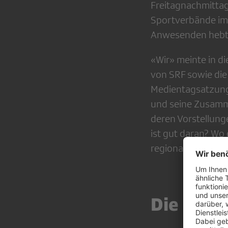
Freitagnachmittag
Sportverbände im 
Anwesenden hebt 
«Wir» meinte in d
von SRF sowie die
Medientagsatzung 
und seine Zusamm
deren Vorstellung
ist gut daran? Wo
regionalen Verbän
Die Recht