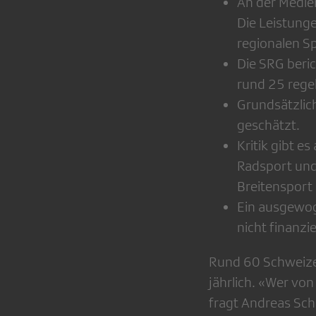
An der Medi
Die Leistung
regionalen S
Die SRG beri
rund 25 regel
Grundsätzlic
geschätzt.
Kritik gibt e
Radsport und 
Breitensport
Ein ausgewog
nicht finanzie
Rund 60 Schweize
jährlich. «Wer vo
fragt Andreas Sch