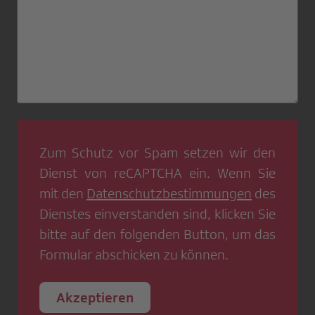
Zum Schutz vor Spam setzen wir den
Dienst von
reCAPTCHA
ein. Wenn Sie
mit den
Datenschutzbestimmungen
des
Dienstes einverstanden sind, klicken Sie
bitte auf den folgenden Button, um das
Formular abschicken zu können.
Akzeptieren