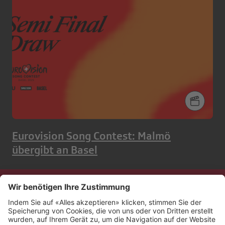
Eurovision Song Contest: Malmö
übergibt an Basel
Kontakt
Impressum