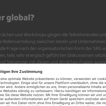
r global?
sprächen und Workshops gingen die Teilnehmenden un
ie Rollenverteilung zwischen Verein und Unternehmen 
 die Frage nach der organisatorischen Form der SRG 
schen, teils sehr energisch geführten Diskussionen setzt
nd Teilnehmer mit diesen und ähnlichen Fragen ausei
ich das Spannungsfeld zwischen der lokalen Verankerun
empfunden wird und einem Nutzungsverhalten, das sich 
m verschiebt und daher geografisch unabhängig wird.