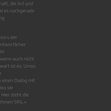
aft, die Art und
ei es nachgerade
ung
ssors der
ntwortlicher
ehr
 wenn auch nicht
nwart ist es. Umso
e
 einen Dialog mit
ass sie
 Hier steht die
nehmen SRG.»