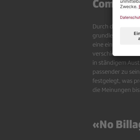
Communit
Durch die Digital
grundlegend. Gerü
eine einseitige Ko
verschiedenen Ak
in ständigem Aust
passender zu sein
festgelegt, was pr
die Meinungen bis
«No Bill