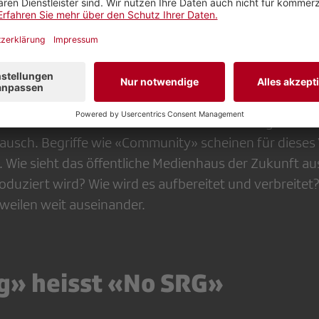
y oder Publikum?
isierung verändert sich das Verhältnis zwischen Produ
ttelt wurde daher auch an zentralen Begriffen wie «P
mmunikationsform implizieren, die nicht mehr zeitgemä
teure sind unterdessen viel näher zusammengerückt u
ausch. Begriffe wie «Community» scheinen für dieses 
. Wie sieht das öffentliche Medienhaus der Zukunft au
oduziert wird? Wie wird es aufbereitet und verbreitet
weilen weit auseinander.
ag» heisst «No SRG»