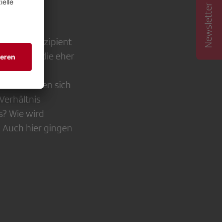
Newsletter abonnieren
zent und Rezipient
ublikum», die eher
ss ist. Die
nd befinden sich
Verhältnis
s? Wie wird
? Auch hier gingen