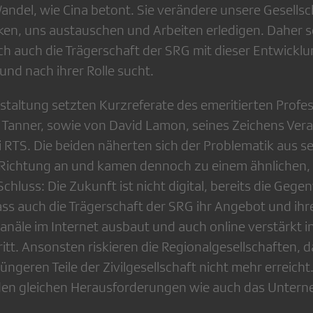
ndel, wie Cina betont. Sie verändere unsere Gesellsch
ken, uns austauschen und Arbeiten erledigen. Daher s
ch auch die Trägerschaft der SRG mit dieser Entwickl
und nach ihrer Rolle sucht.
staltung setzten Kurzreferate des emeritierten Profe
 Tanner, sowie von David Lamon, seines Zeichens Vera
i RTS. Die beiden näherten sich der Problematik aus s
 Richtung an und kamen dennoch zu einem ähnlichen,
hluss: Die Zukunft ist nicht digital, bereits die Gege
dass auch die Trägerschaft der SRG ihr Angebot und ihr
äle im Internet ausbaut und auch online verstärkt in
itt. Ansonsten riskieren die Regionalgesellschaften, d
üngeren Teile der Zivilgesellschaft nicht mehr erreicht.
 den gleichen Herausforderungen wie auch das Unter