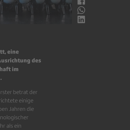
t, eine
Ausrichtung des
haft im
.
ster betrat der
ichtete einige
ben Jahren die
hnologischer
hr als ein