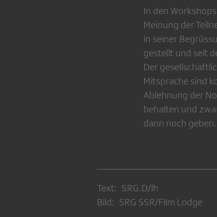
In den Workshops 
Meinung der Teiln
in seiner Begrüss
gestellt und seit 
Der gesellschaftl
Mitsprache sind k
Ablehnung der No-B
behalten und zwar
dann noch geben.
Text: SRG.D/lh
Bild: SRG SSR/Film Lodge