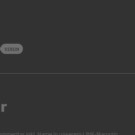
VEREIN
r
 Kommentar inkl. Name in unserem LINK-Magazin