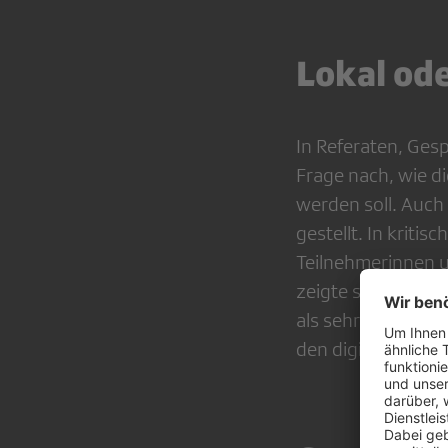
Lokal ode
In Referaten, Ge
Frage nach, wie d
werden soll. Auch
gestellt. In kriti
Teilnehmerinnen u
zeigte sich deutl
als sehr wichtig 
den digitalen Rau