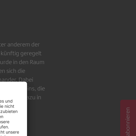
ter anderem der
künftig geregelt
wurde in den Raum
en sich die
nander. Dabei
g des Vereins, die
parallel dazu in